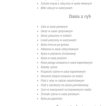
Sztuka mięsa z cielęciny w sosie własnym
Bitki cielęce w warzywach
Dania z ryb
Sola w sosie porowym
Dorsz w sosie cytrynowym
Dorsz pieczony w ziołach
Łosoś pieczony w warzywach
Ryba miruna po grecku
Maślana w sosie rodzynkowym
Ryba w panierce chrzanowej
Ryba w sosie polskim
Ryba panga smażona w sosie koperkowym
Kotlety rybne
Pulpeciki rybne w sosie koperkowym
Dzwonki karpia smażone na maśle
Filet z ryby w cieście naleśnikowym
Filet z sandacza na salsie pomidorowej
Sum w warzywach na klarowanym maśle
Ślimaki rybne w sosie porowym
Ryba po japońsku