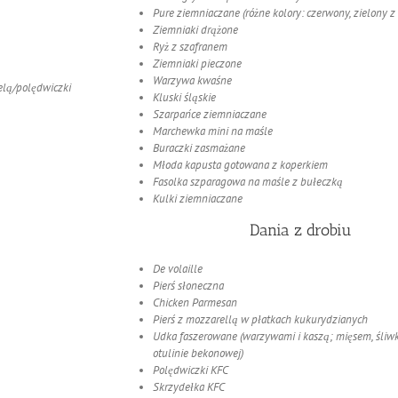
Pure ziemniaczane (różne kolory: czerwony, zielony 
Ziemniaki drążone
Ryż z szafranem
Ziemniaki pieczone
Warzywa kwaśne
elą/polędwiczki
Kluski śląskie
Szarpańce ziemniaczane
Marchewka mini na maśle
Buraczki zasmażane
Młoda kapusta gotowana z koperkiem
Fasolka szparagowa na maśle z bułeczką
Kulki ziemniaczane
Dania z drobiu
De volaille
Pierś słoneczna
Chicken Parmesan
Pierś z mozzarellą w płatkach kukurydzianych
Udka faszerowane (warzywami i kaszą; mięsem, śliwka
otulinie bekonowej)
Polędwiczki KFC
Skrzydełka KFC