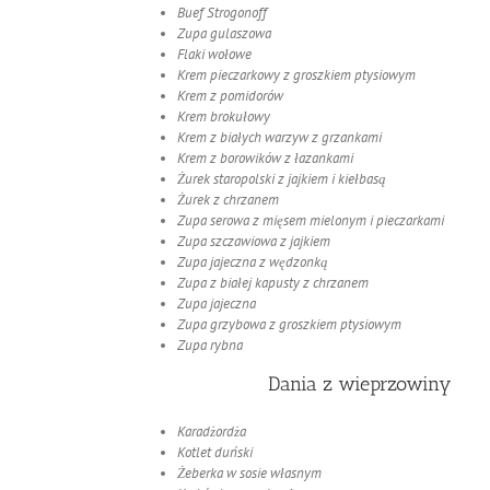
Buef Strogonoff
Zupa gulaszowa
Flaki wołowe
Krem pieczarkowy z groszkiem ptysiowym
Krem z pomidorów
Krem brokułowy
Krem z białych warzyw z grzankami
Krem z borowików z łazankami
Żurek staropolski z jajkiem i kiełbasą
Żurek z chrzanem
Zupa serowa z mięsem mielonym i pieczarkami
Zupa szczawiowa z jajkiem
Zupa jajeczna z wędzonką
Zupa z białej kapusty z chrzanem
Zupa jajeczna
Zupa grzybowa z groszkiem ptysiowym
Zupa rybna
Dania z wieprzowiny
Karadżordża
Kotlet duński
Żeberka w sosie własnym