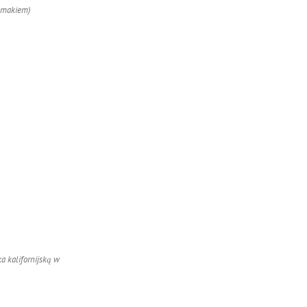
z makiem)
 kalifornijską w