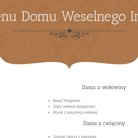
nu Domu Weselnego I
Dania z wołowiny
Boeuf Strogonow
Zrazy wołowe staropolskie
Bryzol z polędwicy wołowej
Dania z cielęciny
Sznycel cielęcy z pieczarką