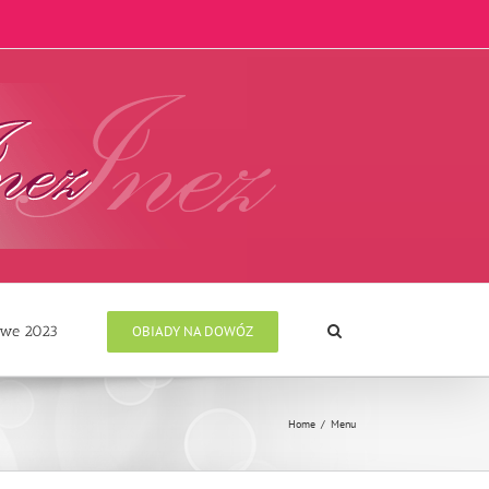
owe 2023
OBIADY NA DOWÓZ
Home
/
Menu