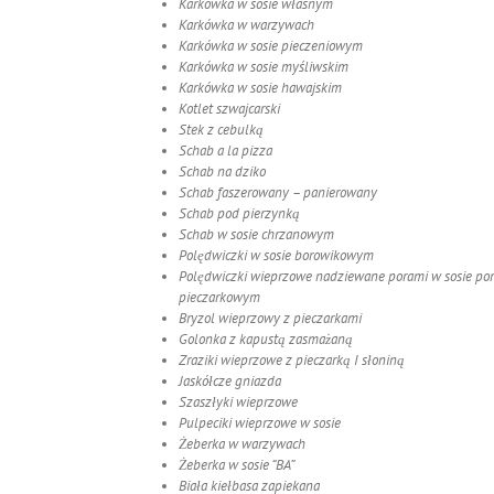
Karkówka w sosie własnym
Karkówka w warzywach
Karkówka w sosie pieczeniowym
Karkówka w sosie myśliwskim
Karkówka w sosie hawajskim
Kotlet szwajcarski
Stek z cebulką
Schab a la pizza
Schab na dziko
Schab faszerowany – panierowany
Schab pod pierzynką
Schab w sosie chrzanowym
Polędwiczki w sosie borowikowym
Polędwiczki wieprzowe nadziewane porami w sosie po
pieczarkowym
Bryzol wieprzowy z pieczarkami
Golonka z kapustą zasmażaną
Zraziki wieprzowe z pieczarką I słoniną
Jaskółcze gniazda
Szaszłyki wieprzowe
Pulpeciki wieprzowe w sosie
Żeberka w warzywach
Żeberka w sosie “BA”
Biała kiełbasa zapiekana