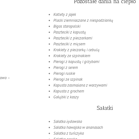
Pozostałe dania na ciepło
Kotlety z jajek
Placki ziemniaczane z niespodzianką
Bigos staropolski
Paszteciki z kapustą
Paszteciki z pieczarkami
Paszteciki z mięsem
Krokiety z pieczarką i cebulą
Krokiety ze szpinakiem
Pierogi z kapustą i grzybami
Pierogi z serem
Pierogi ruskie
rowo –
Pierogi ze szpinak
Kapusta zasmażana z warzywami
Kapusta z grochem
Gołąbki z kaszy
Sałatki
Sałatka żydowska
Sałatka hawajska w ananasach
Sałatka z tuńczyka