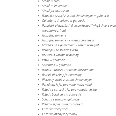
Śledź w oleju
Śledź w śmietanie
Śledź po kaszubsku
Roladki z szynki z sosem chrzanowym w galarecie
Galantyna drobiowa w galarecie
Półmisek pieczystych (karkówka ze śliwką/schab z mor
wieprzowe z figą)
Jajka faszerowane
Jajka faszerowane + ćwikła z chrzanem
Mozzarella z pomidorem I sosem winegret
Rolmopsy ze śledzia z octu
Różyczki z łososia w brandy
Pstrą w galarecie
Szczupak w galarecie
Rolada z łososia z serkiem mascarpone
Boczek pieczony faszerowany
Pieczony schab z sosem chrzanowym
Polędwiczki faszerowane warzywami
Rolada z kurczaka faszerowana żurawiną
Rolada boczkowa w galarecie
Schab ze śliwka w galarecie
Roladki szpinakowe z łososiem
Łosoś w warzywach
Łosoś wędzony z cytrynką