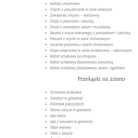
Kotlety chrzanowe
Zraziki z polędwiczek w sosie własnym
Zawijaniec mięsno – warzywny
Zwijki z pieczarka i cebulką
Zwijki z ananasem, serem i musztardą
Rolada z mięsa mielonego, z pieczarkami i cebulką
Pieczeń z szynki w sosie chrzanowym
Golonka pieczona z sosem chrzanowym
Klops wieprzowy w sosie smietanowo – cebulowym
Kotlet schabowy po chłopsku
Kotlet schabowy faszerowany pieczarką
Kotlet schabowy faszerowany serem i ogórkiem
Przekąski na zimno
Tymbaliki drobiowe
Sandacz w galarecie
Półmisek pieczystych
Ozorki cielęce w galarecie
Jajo molle
Jaja z łososiem w galarecie
Tatar wołowy
Tatar z łososia