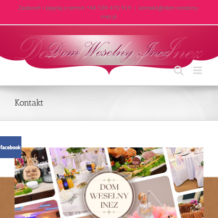
Skip
Zadzwoń i zapytaj o termin +48 509 470 919
|
kontakt@dom-weselny-
to
inez.pl
content
Kontakt